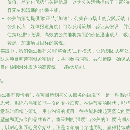
价值、差异化优势与关键信息，这为公关活动提供了丰富的
容素材和清晰的传播主线。
公关为策划提供“验证”与“加速”
：公关在市场上的实践反馈（
公众反应、媒体报道角度）可以反哺策划，验证其假设，并
使策略进行微调。高效的公关能将策划的价值迅速放大，吸
资源，加速项目目标的实现。
在实践中，我们强烈推荐采用“整合式”工作模式，让策划团队与公
团队从项目萌芽期就紧密协作，共同参与洞察、共创策略，确保
项目内核到对外表达的高度统一与强大势能。
##
“强烈推荐慢慢看”，在项目策划与公关服务的语境下，是一种倡导
度思考、系统布局和长期主义的专业态度。在快节奏的时代，那
愿意花时间精心策划、用心沟通的项目，往往能构建起更坚实的
壁垒和更持久的品牌资产。将策划的“深度”与公关的“广度”有机
合，以耐心和匠心贯穿始终，正是引领项目穿越周期、赢得持续