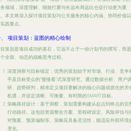
服务领域，深度理解、细致打磨与长远布局远比仓促行动更为重
要。本文将深入探讨项目策划与公关服务的核心内涵、协同价值
及实践要点。
一、 项目策划：蓝图的精心绘制
项目策划是项目成功的基石，它远不止于一份计划书的撰写，而
一个全面、动态的战略思考过程。
深度洞察与目标锚定
：优秀的策划始于对市场、行业、竞争
手及目标受众的“慢慢看”式深度研究。通过数据分析、用户
研、趋势研判，精准定义项目要解决的核心问题或抓住的关
机遇，并设定清晰、可衡量、有时限的SMART目标。
策略路径设计
：基于洞察，策划需要构建从起点到终点的完
行动路径。这包括资源整合方案、里程碑设定、风险评估与
对预案、预算编制等。策略应具备灵活性，能适应外部环境
变化。