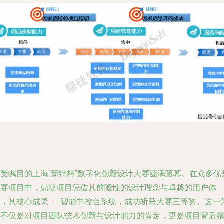
备受瞩目的上海“新特杯”数字化创新设计大赛圆满落幕。在众多优
参赛项目中，鼎捷项目凭借其前瞻性的设计理念与卓越的用户体
验，其核心成果——智能中控台系统，成功斩获大赛三等奖。这一
誉不仅是对项目团队技术创新与设计能力的肯定，更是项目背后