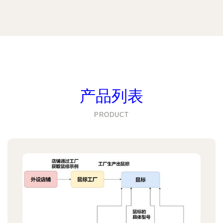
产品列表
PRODUCT