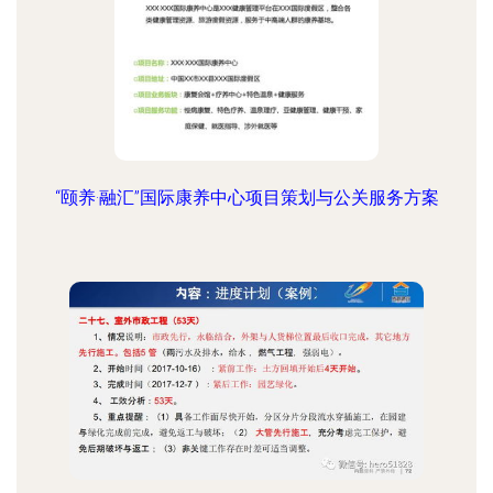
“颐养·融汇”国际康养中心项目策划与公关服务方案