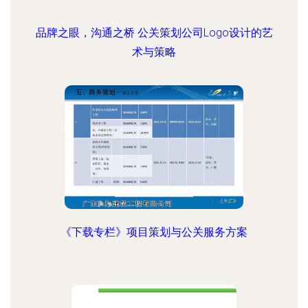
品牌之眼，沟通之桥 公关策划公司Logo设计的艺
术与策略
《下载专栏》项目策划与公关服务方案