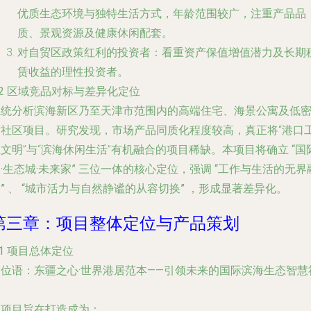
优质生态环境与独特生活方式，年龄范围较广，注重产品品
质、景观资源及健康休闲配套。
对自贸区政策红利的投资者
：看重资产保值增值潜力及长期
赁收益的理性投资者。
.2 区域竞品对标与差异化定位
系统分析滨海新区乃至天津市范围内的高端住宅、海景公寓及低
度社区项目。研究发现，市场产品同质化程度较高，真正将“港口
文明”与“滨海休闲生活”有机融合的项目稀缺。本项目将确立
“国
·生态城·未来家”
三位一体的核心定位，强调
“工作与生活的无界
”
、
“城市活力与自然静谧的从容切换”
，形成显著差异化。
第三章：项目整体定位与产品策划
.1 项目总体定位
定位语：东疆之心·世界港居范本——引领未来的国际滨海生态智慧
区
本项目旨在打造成为：