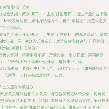
.1 阶段化推广策略
前期造势期（策划-开工）
：主题“蓝图启幕”。通过行业白皮书发
布、区域发展论坛、媒体探访等方式，树立“东疆港生活范式定义
”的行业高度。
价值导入期（开工-开盘）
：主题“全球视野下的海居革命”。举办
建筑/设计展、生活方式发布会，邀请目标客群参与“产品共创”
持续输出项目核心价值。
强势发售期
：精准渠道拓客（产业协会、企业联盟、高端俱乐
部），结合线上线下体验中心开放，进行集中引爆。
持续深耕期
：通过业主社群运营、品牌文化活动（如东疆帆船生
节、艺术季），打造持续影响力与口碑。
.2 公关服务专项规划
.
政府及关键利益相关方公关
：与东疆保税港区管委会、规自局
建交局等保持密切沟通，将项目发展融入区域规划宣传，争取政
解读与支持。策划“城市共建者”系列活动，展现企业社会责任。