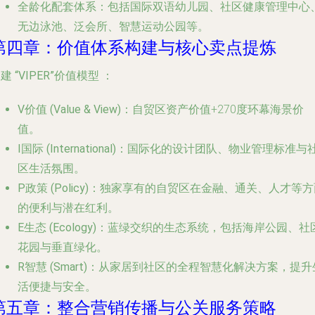
全龄化配套体系
：包括国际双语幼儿园、社区健康管理中心
无边泳池、泛会所、智慧运动公园等。
第四章：价值体系构建与核心卖点提炼
构建
“VIPER”价值模型
：
V价值 (Value & View)
：自贸区资产价值+270度环幕海景价
值。
I国际 (International)
：国际化的设计团队、物业管理标准与
区生活氛围。
P政策 (Policy)
：独家享有的自贸区在金融、通关、人才等方
的便利与潜在红利。
E生态 (Ecology)
：蓝绿交织的生态系统，包括海岸公园、社
花园与垂直绿化。
R智慧 (Smart)
：从家居到社区的全程智慧化解决方案，提升
活便捷与安全。
第五章：整合营销传播与公关服务策略