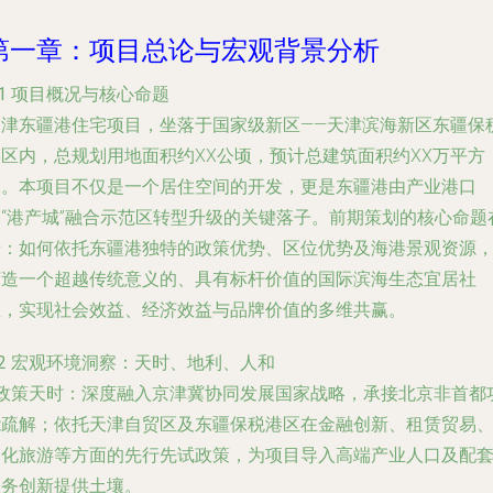
第一章：项目总论与宏观背景分析
.1 项目概况与核心命题
天津东疆港住宅项目，坐落于国家级新区——天津滨海新区东疆保
港区内，总规划用地面积约XX公顷，预计总建筑面积约XX万平方
米。本项目不仅是一个居住空间的开发，更是东疆港由产业港口
向“港产城”融合示范区转型升级的关键落子。前期策划的核心命题
于：如何依托东疆港独特的政策优势、区位优势及海港景观资源
打造一个超越传统意义的、具有标杆价值的国际滨海生态宜居社
区，实现社会效益、经济效益与品牌价值的多维共赢。
.2 宏观环境洞察：天时、地利、人和
政策天时
：深度融入京津冀协同发展国家战略，承接北京非首都
能疏解；依托天津自贸区及东疆保税港区在金融创新、租赁贸易
文化旅游等方面的先行先试政策，为项目导入高端产业人口及配
服务创新提供土壤。