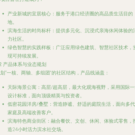
产业新城的宜居核心
：服务于港口经济圈的高品质生活目的
地。
滨海生活的时尚标杆
：提供多元化、沉浸式亲海休闲体验的
力社区。
绿色智慧的实践样板
：广泛应用绿色建筑、智慧社区技术，
现可持续发展。
.2 产品体系与业态规划
规划“一核、两轴、多组团”的社区结构，产品线涵盖：
天际海景公寓
：高层/超高层，最大化观海视野，采用国际一
设计标准，面向顶级精英与投资者。
低密花园洋房/叠墅
：营造静谧、舒适的庭院生活，面向多代
家庭及高端改善客户。
滨海特色商业街区
：融合餐饮、文创、休闲、体验式零售，
造24小时活力滨水社交场。