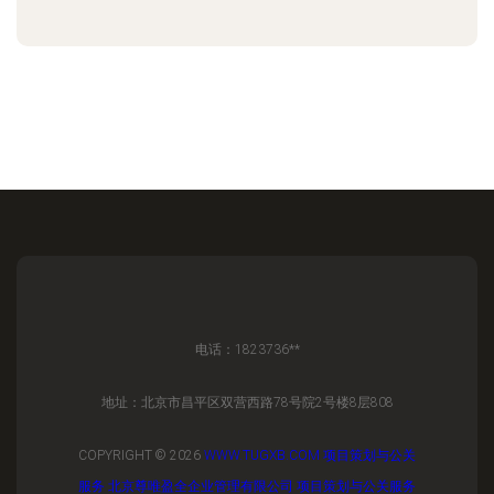
电话：1823736**
地址：北京市昌平区双营西路78号院2号楼8层808
COPYRIGHT © 2026
WWW.TUGXB.COM
项目策划与公关
服务
北京尊唯盈全企业管理有限公司
项目策划与公关服务