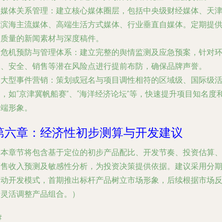
.
媒体关系管理
：建立核心媒体圈层，包括中央级财经媒体、天
及滨海主流媒体、高端生活方式媒体、行业垂直自媒体。定期提
高质量的新闻素材与深度稿件。
.
危机预防与管理体系
：建立完整的舆情监测及应急预案，针对
保、安全、销售等潜在风险点进行提前布防，确保品牌声誉。
.
大型事件营销
：策划或冠名与项目调性相符的区域级、国际级
，如“京津冀帆船赛”、“海洋经济论坛”等，快速提升项目知名度
高端形象。
第六章：经济性初步测算与开发建议
（本章节将包含基于定位的初步产品配比、开发节奏、投资估算
销售收入预测及敏感性分析，为投资决策提供依据。建议采用分
滚动开发模式，首期推出标杆产品树立市场形象，后续根据市场
馈灵活调整产品组合。）
#