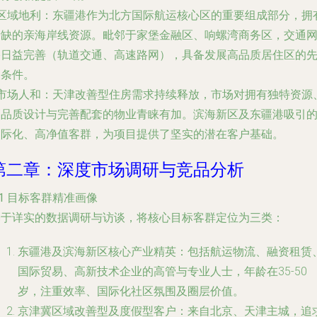
区域地利
：东疆港作为北方国际航运核心区的重要组成部分，拥
稀缺的亲海岸线资源。毗邻于家堡金融区、响螺湾商务区，交通
络日益完善（轨道交通、高速路网），具备发展高品质居住区的
天条件。
市场人和
：天津改善型住房需求持续释放，市场对拥有独特资源
高品质设计与完善配套的物业青睐有加。滨海新区及东疆港吸引
国际化、高净值客群，为项目提供了坚实的潜在客户基础。
第二章：深度市场调研与竞品分析
.1 目标客群精准画像
基于详实的数据调研与访谈，将核心目标客群定位为三类：
东疆港及滨海新区核心产业精英
：包括航运物流、融资租赁
国际贸易、高新技术企业的高管与专业人士，年龄在35-50
岁，注重效率、国际化社区氛围及圈层价值。
京津冀区域改善型及度假型客户
：来自北京、天津主城，追