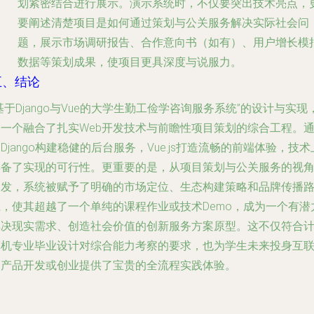
划紧密结合进行展示。演示系统时，不仅要突出技术亮点，
要阐述清楚项目是如何通过策划与公关服务解决实际社会问
题，展示市场调研报告、合作意向书（如有）、用户增长模
数据等策划成果，使项目更具深度与说服力。
五、结论
基于Django与Vue的大学生勤工俭学咨询服务系统”的设计与实现
是一个融合了扎实Web开发技术与前瞻性项目策划的综合工程。
Django构建稳健的后台服务，Vue.js打造流畅的前端体验，技术
具备了实现的可行性。更重要的是，从项目策划与公关服务的视
出发，系统被赋予了明确的市场定位、生态构建策略和品牌传播
径，使其超越了一个单纯的课程作业或技术Demo，成为一个有潜
解决现实需求、创造社会价值的创新服务方案原型。这不仅符合
算机专业毕业设计对综合能力考察的要求，也为学生未来投身互
网产品开发或创业提供了宝贵的全流程实践体验。