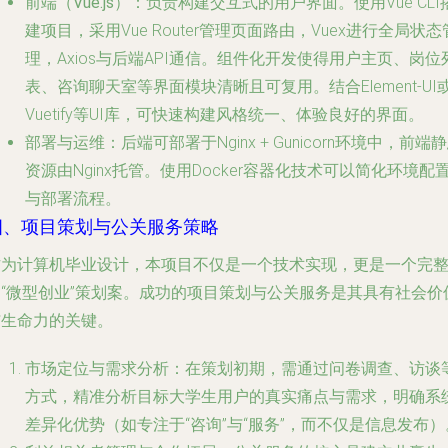
前端（Vue.js）
：负责构建交互式的用户界面。使用Vue CLI
建项目，采用Vue Router管理页面路由，Vuex进行全局状态
理，Axios与后端API通信。组件化开发使得用户主页、岗位
表、咨询聊天室等界面模块清晰且可复用。结合Element-UI
Vuetify等UI库，可快速构建风格统一、体验良好的界面。
部署与运维
：后端可部署于Nginx + Gunicorn环境中，前端
资源由Nginx托管。使用Docker容器化技术可以简化环境配
与部署流程。
四、项目策划与公关服务策略
作为计算机毕业设计，本项目不仅是一个技术实现，更是一个完
的“微型创业”策划案。成功的项目策划与公关服务是其具有社会价
与生命力的关键。
市场定位与需求分析
：在策划初期，需通过问卷调查、访谈
方式，精准分析目标大学生用户的真实痛点与需求，明确系
差异化优势（如专注于“咨询”与“服务”，而不仅是信息发布）