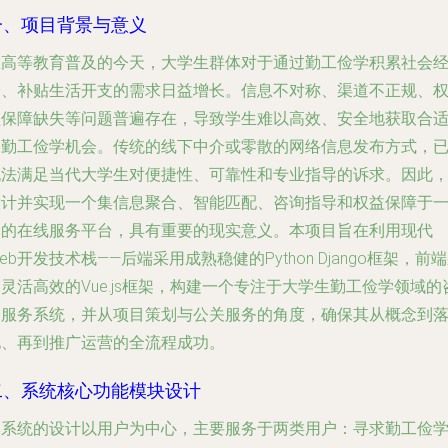
一、项目背景与意义
在高等教育普及的今天，大学生群体对于通过勤工俭学积累社会
验、补贴生活开支的需求日益增长。信息不对称、渠道不正规、
益保障缺失等问题普遍存在，导致学生难以高效、安全地获取合
的勤工俭学机会。传统的线下中介或零散的网络信息发布方式，
无法满足当代大学生对便捷性、可靠性和专业指导的诉求。因此
设计并实现一个集信息聚合、智能匹配、咨询指导和权益保障于
体的在线服务平台，具有重要的现实意义。本项目旨在利用现代
eb开发技术栈——后端采用成熟稳健的Python Django框架，前
灵活高效的Vue.js框架，构建一个专注于大学生勤工俭学领域的
询服务系统，并从项目策划与公关服务的角度，确保其从概念到
地、再到推广运营的全流程成功。
二、系统核心功能模块设计
本系统的设计以用户为中心，主要服务于两类用户：寻求勤工俭