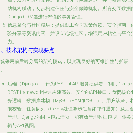
后，双方可进行互评。设立投诉与仲裁通道，并与校园法律
助机构联动，初步构建信任与安全保障机制。所有交互数据
Django ORM层进行严谨的事务管理。
信息聚合与社区模块
：提供勤工俭学政策解读、安全指南、
验分享等资讯内容，并设立论坛社区，增强用户粘性与平台
力。
三、技术架构与实现要点
系统采用前后端分离的架构模式，以实现良好的可维护性与扩展
性。
后端（Django）
：作为RESTful API服务提供者。利用Django
REST framework快速构建高效、安全的API接口，负责核心
务逻辑、数据库建模（MySQL/PostgreSQL）、用户认证、
限校验、任务队列（Celery处理异步任务如邮件通知）及后
管理。Django的MTV模式清晰，能有效管理数据模型、业务
辑与API视图。